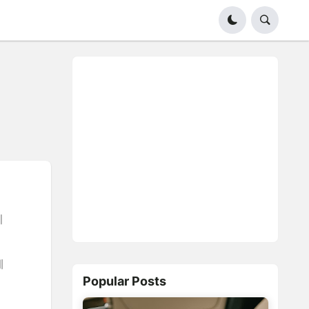
이
게
Popular Posts