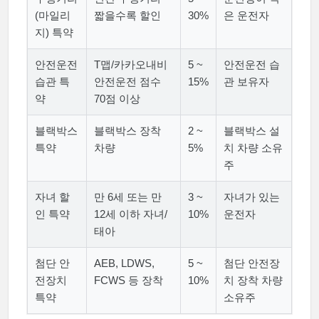
(마일리
짧을수록 할인
30%
은 운전자
지) 특약
안전운전
T맵/카카오내비
5 ~
안전운전 습
습관 특
안전운전 점수
15%
관 보유자
약
70점 이상
블랙박스
블랙박스 장착
2 ~
블랙박스 설
특약
차량
5%
치 차량 소유
주
자녀 할
만 6세 또는 만
3 ~
자녀가 있는
인 특약
12세 이하 자녀/
10%
운전자
태아
첨단 안
AEB, LDWS,
5 ~
첨단 안전장
전장치
FCWS 등 장착
10%
치 장착 차량
특약
소유주