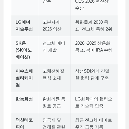
장주
CES 2026 혁신상
수상
LG에너
고분자계
황화물계 2030 목
지솔루션
2026 양산
표, 전고체 특허 2위
SK온
전고체 배터
2028~2029 상용화
(SK이노
리 개발
목표, 북미 IRA 수혜
베이션)
이수스페
고체전해질
삼성SDI와의 긴밀
셜티케미
핵심 소재
한 협력 관계 구축
컬
한농화성
황화리튬 등
LG화학과의 협력으
원료 공급
로 기술력 입증
덕산테코
양극재 및
최근 전고체 테마로
피아
전해질 관련
주가 급등 기록