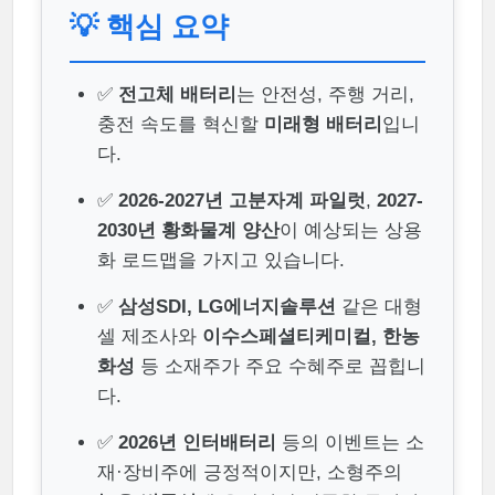
💡 핵심 요약
✅
전고체 배터리
는 안전성, 주행 거리,
충전 속도를 혁신할
미래형 배터리
입니
다.
✅
2026-2027년 고분자계 파일럿
,
2027-
2030년 황화물계 양산
이 예상되는 상용
화 로드맵을 가지고 있습니다.
✅
삼성SDI, LG에너지솔루션
같은 대형
셀 제조사와
이수스페셜티케미컬, 한농
화성
등 소재주가 주요 수혜주로 꼽힙니
다.
✅
2026년 인터배터리
등의 이벤트는 소
재·장비주에 긍정적이지만, 소형주의