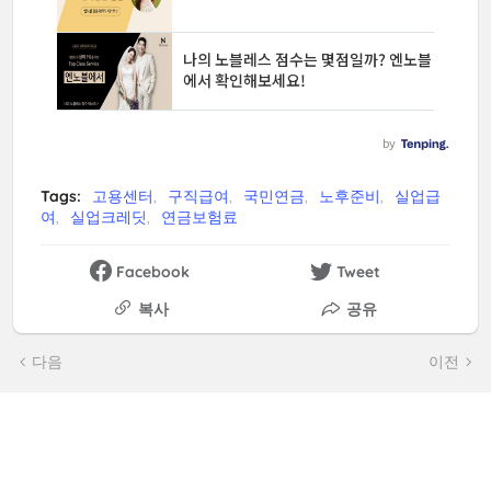
Tags:
고용센터
구직급여
국민연금
노후준비
실업급
여
실업크레딧
연금보험료
Facebook
Tweet
복사
공유
다음
이전