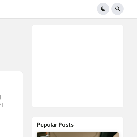
퇴
해
Popular Posts