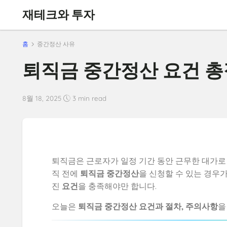
재테크와 투자
홈
중간정산 사유
퇴직금 중간정산 요건 
8월 18, 2025
3 min read
퇴직금은 근로자가 일정 기간 동안 근무한 대가로
직 전에
퇴직금 중간정산
을 신청할 수 있는 경우가
진
요건
을 충족해야만 합니다.
오늘은
퇴직금 중간정산 요건과 절차, 주의사항
을