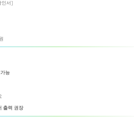
확인서]
원
 가능
요
서 출력 권장