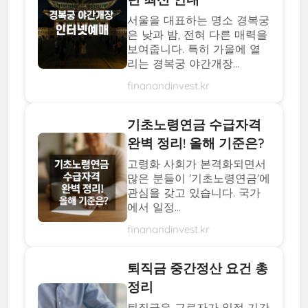
서울을 대표하는 명소 경복궁
은 낮과 밤, 전혀 다른 매력을
보여줍니다. 특히 가을에 열
리는 경복궁 야간개장...
finanandinvest.kr
기초노령연금 수급자격
완벽 정리! 올해 기준은?
고령화 사회가 본격화되면서
많은 분들이 '기초노령연금'에
관심을 갖고 있습니다. 국가
에서 일정...
finanandinvest.kr
퇴직금 중간정산 요건 총
정리
퇴직금은 근로자가 일정 기간