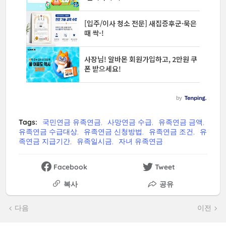
Tags:
국민연금 유족연금
사망연금 수급
유족연금 금액
유족연금 수급대상
유족연금 신청방법
유족연금 조건
유
족연금 지급기간
유족일시금
자녀 유족연금
Facebook
Tweet
복사
공유
다음
이전