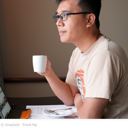
진 Unsplash · Frank Ng