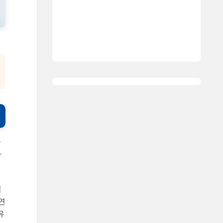
주
자
식
 연
유