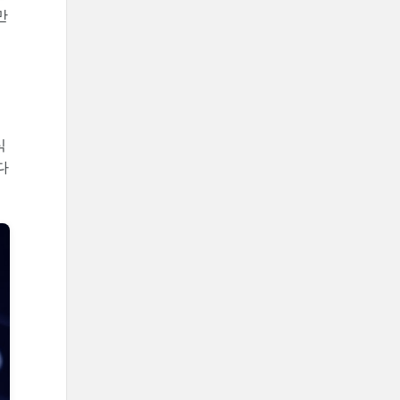
만
식
다