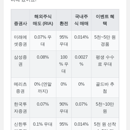
해외주식
국내주
이벤트 혜
증권사
매도 (RIA)
환전
식 매매
택
미래에
0.07% 우
95%
0.014%
5천~5만 원
셋증권
대
우대
경품
삼성증
0.08%
100
0.0027
평생 수수
권
% 우
%
료 우대
대
메리츠
0% (연말
0%
0%
골드바 추
증권
까지)
첨
한국투
0.07%
90%
0.07%
5천~10만
자증권
우대
원
신한투
0.1% 우대
95%
0.014%
5천 원 선착