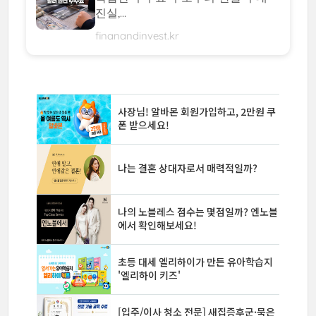
진실,...
finanandinvest.kr