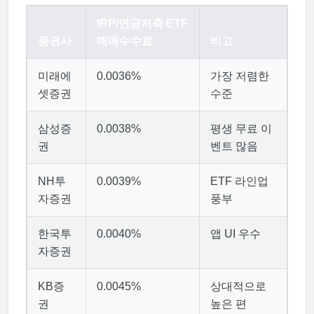
IRP/연금저축 ETF
증권사
매매수수료
비고
미래에
0.0036%
가장 저렴한
셋증권
수준
삼성증
0.0038%
평생 무료 이
권
벤트 많음
NH투
0.0039%
ETF 라인업
자증권
풍부
한국투
0.0040%
앱 UI 우수
자증권
KB증
0.0045%
상대적으로
권
높은 편