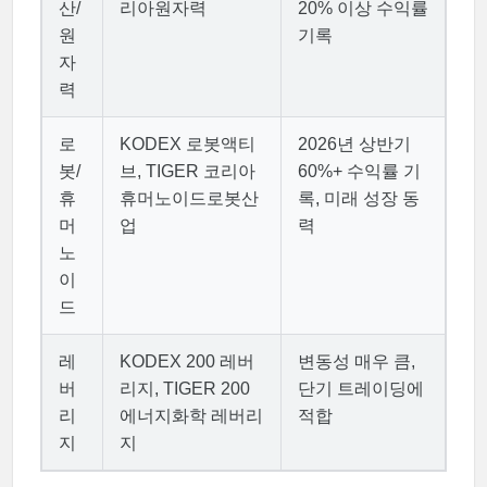
산/
리아원자력
20% 이상 수익률
원
기록
자
력
로
KODEX 로봇액티
2026년 상반기
봇/
브, TIGER 코리아
60%+ 수익률 기
휴
휴머노이드로봇산
록, 미래 성장 동
머
업
력
노
이
드
레
KODEX 200 레버
변동성 매우 큼,
버
리지, TIGER 200
단기 트레이딩에
리
에너지화학 레버리
적합
지
지