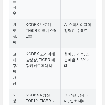
표
지
수
반
KODEX 반도체,
AI 슈퍼사이클의
도
TIGER 미국나스닥
강력한 수혜주
체/
100
AI
고
KODEX 코리아배
월배당 가능, 연
배
당성장, TIGER 배
분배율 5~8% 기
당/
당커버드콜액티브
대
월
배
당
K
KODEX K방산
2026년 강세 테
방
TOP10, TIGER 코
마, 연초 대비