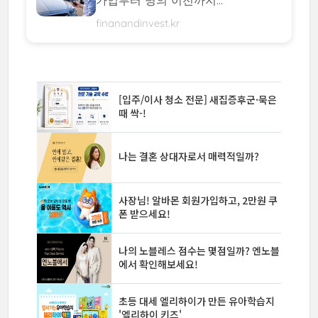
finanandinvest.kr