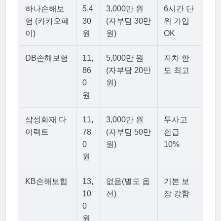
하나손해보
5,4
3,000만 원
6시간 단
험 (카카오페
30
(자부담 30만
위 가입
이)
원
원)
OK
DB손해보험
11,
5,000만 원
자차 한
86
(자부담 20만
도 최고
0
원)
원
삼성화재 다
11,
3,000만 원
무사고
이렉트
78
(자부담 50만
환급
0
원)
10%
원
KB손해보험
13,
없음(별도 옵
기본 보
10
션)
장 강함
0
원