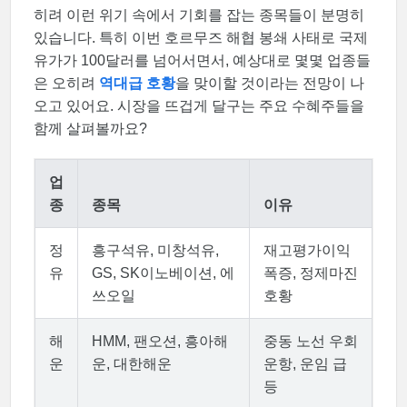
히려 이런 위기 속에서 기회를 잡는 종목들이 분명히
있습니다. 특히 이번 호르무즈 해협 봉쇄 사태로 국제
유가가 100달러를 넘어서면서, 예상대로 몇몇 업종들
은 오히려
역대급 호황
을 맞이할 것이라는 전망이 나
오고 있어요. 시장을 뜨겁게 달구는 주요 수혜주들을
함께 살펴볼까요?
업
종
종목
이유
정
흥구석유, 미창석유,
재고평가이익
유
GS, SK이노베이션, 에
폭증, 정제마진
쓰오일
호황
해
HMM, 팬오션, 흥아해
중동 노선 우회
운
운, 대한해운
운항, 운임 급
등