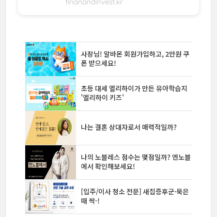
finanandinvest.kr