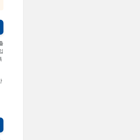
출
입
특
간