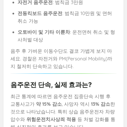
자전거 음주운전
: 범칙금 3만원
전동킥보드 음주운전
: 범칙금 10만원 및 면허
취소 가능
오토바이 및 기타 이륜차
: 운전면허 취소 및 형
사처벌 대상
음주 후 가벼운 이동수단도 결코 가볍게 보지 마
세요. 경찰은 자전거와 PM(Personal Mobility)까
지 철저히 단속하고 있습니다.
음주운전 단속, 실제 효과는?
최근 통계에 따르면 음주운전 집중단속 시행 후
교통사고가
약 15% 감소
, 사망자 역시
13% 감소
한
것으로 나타났습니다. 특히 상습 음주운전자 차량
압수와
위험운전치사상죄 적용
등 처벌 강화를 통
해 실질적인 효과를 보고 있습니다.